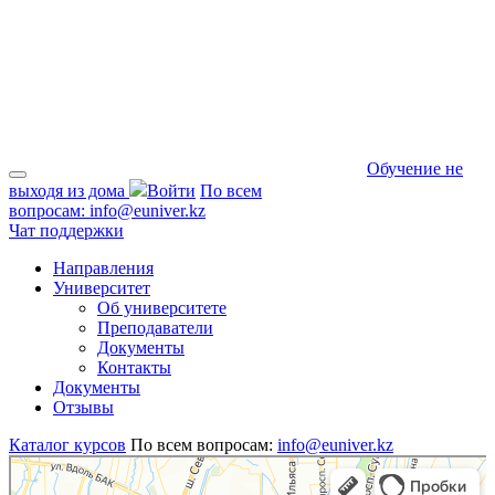
Обучение не
выходя из дома
Войти
По всем
вопросам:
info@euniver.kz
Чат поддержки
Направления
Университет
Об университете
Преподаватели
Документы
Контакты
Документы
Отзывы
Каталог курсов
По всем вопросам:
info@euniver.kz
Алматы
Проспект Абая, 52В — Яндекс Карты