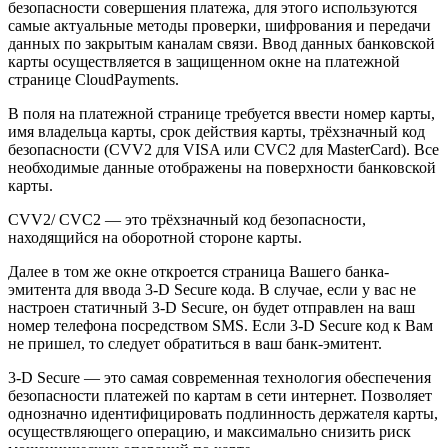
безопасности совершения платежа, для этого используются
самые актуальные методы проверки, шифрования и передачи
данных по закрытым каналам связи. Ввод данных банковской
карты осуществляется в защищенном окне на платежной
странице CloudPayments.
В поля на платежной странице требуется ввести номер карты,
имя владельца карты, срок действия карты, трёхзначный код
безопасности (CVV2 для VISA или CVC2 для MasterCard). Все
необходимые данные отображены на поверхности банковской
карты.
CVV2/ CVC2 — это трёхзначный код безопасности,
находящийся на оборотной стороне карты.
Далее в том же окне откроется страница Вашего банка-
эмитента для ввода 3-D Secure кода. В случае, если у вас не
настроен статичный 3-D Secure, он будет отправлен на ваш
номер телефона посредством SMS. Если 3-D Secure код к Вам
не пришел, то следует обратиться в ваш банк-эмитент.
3-D Secure — это самая современная технология обеспечения
безопасности платежей по картам в сети интернет. Позволяет
однозначно идентифицировать подлинность держателя карты,
осуществляющего операцию, и максимально снизить риск