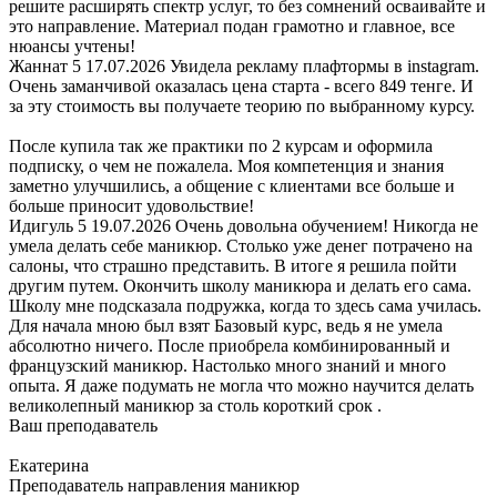
решите расширять спектр услуг, то без сомнений осваивайте и
это направление. Материал подан грамотно и главное, все
нюансы учтены!
Жаннат
5
17.07.2026
Увидела рекламу плафтормы в instagram.
Очень заманчивой оказалась цена старта - всего 849 тенге. И
за эту стоимость вы получаете теорию по выбранному курсу.
После купила так же практики по 2 курсам и оформила
подписку, о чем не пожалела. Моя компетенция и знания
заметно улучшились, а общение с клиентами все больше и
больше приносит удовольствие!
Идигуль
5
19.07.2026
Очень довольна обучением! Никогда не
умела делать себе маникюр. Столько уже денег потрачено на
салоны, что страшно представить. В итоге я решила пойти
другим путем. Окончить школу маникюра и делать его сама.
Школу мне подсказала подружка, когда то здесь сама училась.
Для начала мною был взят Базовый курс, ведь я не умела
абсолютно ничего. После приобрела комбинированный и
французский маникюр. Настолько много знаний и много
опыта. Я даже подумать не могла что можно научится делать
великолепный маникюр за столь короткий срок .
Ваш преподаватель
Екатерина
Преподаватель направления маникюр