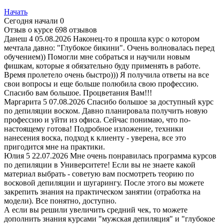
Начать
Сегодня начали
0
Отзыв о курсе
698 отзывов
Данеш
4
05.08.2026
Наконец-то я прошла курс о котором
мечтала давно: "Глубокое бикини". Очень волновалась перед
обучением)) Помогли мне собраться и научили новым
фишкам, которые я обязательно буду применять в работе.
Время пролетело очень быстро))) Я получила ответы на все
свои вопросы и еще больше полюбила свою профессию.
Спасибо вам большое. Процветания Вам!!!
Маргарита
5
07.08.2026
Спасибо большое за доступный курс
по депиляции воском. Давно планировала получить новую
профессию и уйти из офиса. Сейчас понимаю, что по-
настоящему готова! Подробное изложение, техники
нанесения воска, подход к клиенту - уверена, все это
пригодится мне на практики.
Юлия
5
22.07.2026
Мне очень понравилась программа курсов
по депиляции в Университете! Если вы не знаете какой
материал выбрать - советую вам посмотреть теорию по
восковой депиляции и шугарингу. После этого вы можете
закрепить знания на практическом занятии (отработка на
модели). Все понятно, доступно.
А если вы решили увеличить средний чек, то можете
дополнить знания курсами "мужская депиляция" и "глубокое