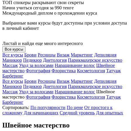
ТОП спикеры раскрывают свои секреты
Начни учиться сегодня за 990 тенге
Международный диплом о прохождении курса
Выбранные вами курсы будут доступны при условии доступа
в личный кабинет
Листай и найди еще много интересного
Все курсы
Все курсы
Брови
Ресницы
Визаж
Маркетинг
Депиляция
Маникюр
Педикюр
Диетология
Парикмахерское искусство
Массаж
Уход за волосами
Наращивание волос
Швейное
мастерство
Фотография
Флористика
Косметология
Татуаж
Барберинг
Все курсы
Брови
Ресницы
Визаж
Маркетинг
Депиляция
Маникюр
Педикюр
Диетология
Парикмахерское искусство
Массаж
Уход за волосами
Наращивание волос
Швейное
мастерство
Фотография
Флористика
Косметология
Татуаж
Барберинг
Сортировать:
По популярности
По цене
От простого к
сложному
Для начинающих
Средний уровень
Для опытных
Швейное мастерство